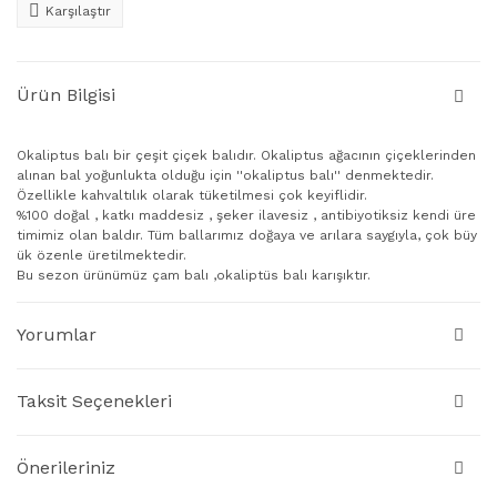
Karşılaştır
Ürün Bilgisi
Okaliptus balı bir çeşit çiçek balıdır. Okaliptus ağacının çiçeklerinden
alınan bal yoğunlukta olduğu için ''okaliptus balı'' denmektedir.
Özellikle kahvaltılık olarak tüketilmesi çok keyiflidir.
%100 doğal , katkı maddesiz , şeker ilavesiz , antibiyotiksiz kendi üre
timimiz olan baldır. Tüm ballarımız doğaya ve arılara saygıyla, çok büy
ük özenle üretilmektedir.
Bu sezon ürünümüz çam balı ,okaliptüs balı karışıktır.
Yorumlar
Taksit Seçenekleri
Önerileriniz