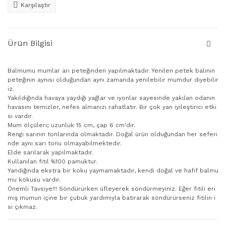
Karşılaştır
Ürün Bilgisi
Balmumu mumlar arı peteğinden yapılmaktadır. Yenilen petek balının
peteğinin aynısı olduğundan aynı zamanda yenilebilir mumdur diyebilir
iz.
Yakıldığında havaya yaydığı yağlar ve iyonlar sayesinde yakılan odanın
havasını temizler, nefes almanızı rahatlatır. Bir çok yan iyileştirici etki
si vardır.
Mum ölçüleri; uzunluk 15 cm, çap 6 cm'dir.
Rengi sarının tonlarında olmaktadır. Doğal ürün olduğundan her seferi
nde aynı sarı tonu olmayabilmektedir.
Elde sarılarak yapılmaktadır.
Kullanılan fitil %100 pamuktur.
Yandığında ekstra bir koku yaymamaktadır, kendi doğal ve hafif balmu
mu kokusu vardır.
Önemli Tavsiye!!! Söndürürken üfleyerek söndürmeyiniz. Eğer fitili eri
miş mumun içine bir çubuk yardımıyla batırarak söndürürseniz fitilin i
si çıkmaz.