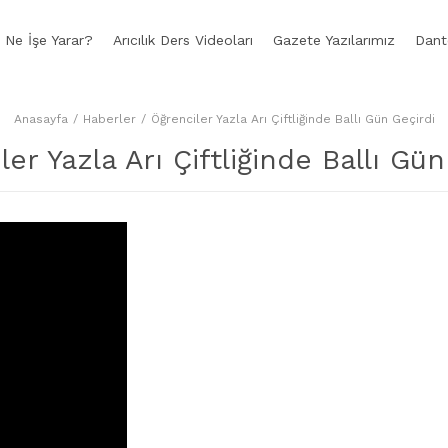
Ne İşe Yarar?
Arıcılık Ders Videoları
Gazete Yazılarımız
Dante
Anasayfa
Haberler
Öğrenciler Yazla Arı Çiftliğinde Ballı Gün Geçirdi
ler Yazla Arı Çiftliğinde Ballı Gün