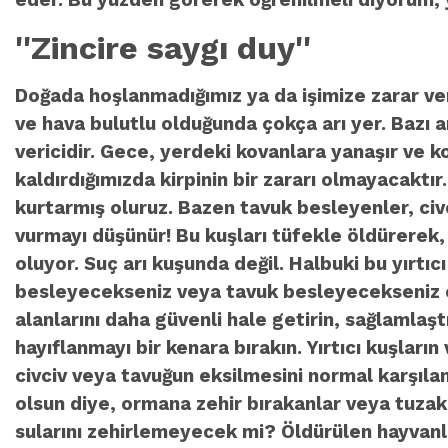
eder. Bu yüzden görerek öğrenilmeli diyorum, 
''Zincire saygı duy''
Doğada hoşlanmadığımız ya da işimize zarar ver
ve hava bulutlu olduğunda çokça arı yer. Bazı a
vericidir. Gece, yerdeki kovanlara yanaşır ve k
kaldırdığımızda kirpinin bir zararı olmayacakt
kurtarmış oluruz. Bazen tavuk besleyenler, civc
vurmayı düşünür! Bu kuşları tüfekle öldürerek,
oluyor. Suç arı kuşunda değil. Halbuki bu yırtı
besleyecekseniz veya tavuk besleyecekseniz onl
alanlarını daha güvenli hale getirin, sağlamlaşt
hayıflanmayı bir kenara bırakın. Yırtıcı kuşların 
civciv veya tavuğun eksilmesini normal karşılam
olsun diye, ormana zehir bırakanlar veya tuzak 
sularını zehirlemeyecek mi? Öldürülen hayvanl