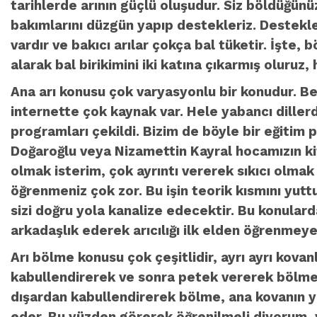
tarihlerde arının güçlü oluşudur. Siz böldüğü
bakımlarını düzgün yapıp destekleriz. Destekle
vardır ve bakıcı arılar çokça bal tüketir. İşte
alarak bal birikimini iki katına çıkarmış oluru
Ana arı konusu çok varyasyonlu bir konudur. Ben
internette çok kaynak var. Hele yabancı dillerde
programları çekildi. Bizim de böyle bir eğitim
Doğaroğlu veya Nizamettin Kayral hocamızın kita
olmak isterim, çok ayrıntı vererek sıkıcı olm
öğrenmeniz çok zor. Bu işin teorik kısmını yu
sizi doğru yola kanalize edecektir. Bu konular
arkadaşlık ederek arıcılığı ilk elden öğrenmeye
Arı bölme konusu çok çeşitlidir, ayrı ayrı kov
kabullendirerek ve sonra petek vererek bölme, l
dışardan kabullendirerek bölme, ana kovanın 