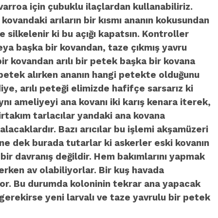
roa için çubuklu ilaçlardan kullanabiliriz.
kovandaki arıların bir kısmı ananın kokusundan
 silkelenir ki bu açığı kapatsın. Kontroller
eya başka bir kovandan, taze çıkmış yavru
bir kovandan arılı bir petek başka bir kovana
n petek alırken ananın hangi petekte olduğunu
ye, arılı peteği elimizde hafifçe sarsarız ki
nı ameliyeyi ana kovanı iki karış kenara iterek,
irtakım tarlacılar yandaki ana kovana
alacaklardır. Bazı arıcılar bu işlemi akşamüzeri
e dek burada tutarlar ki askerler eski kovanın
k bir davranış değildir. Hem bakımlarını yapmak
ken av olabiliyorlar. Bir kuş havada
iyor. Bu durumda koloninin tekrar ana yapacak
gerekirse yeni larvalı ve taze yavrulu bir petek