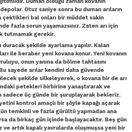
 eğitimlidir. Duman olduğu zaman kovanın
l depolar. Otuz saniye sonra bu duman arıların
a çektikleri bal onları bir müddet sakin
nde fazla sorun yaşamazsınız. Zaten arı için
ık tutmamak gerekir.
ı duracak şekilde ayarlama yapılır. Kalan
rıları ile beraber yeni kovana konur. Yeni kovanın
avruluyu, onun yanına da bölme tahtasını
r. Bu sayede arılar kendini daha güvende
ülecek şekilde silkeleyerek, o kovana bir de arı
andaki petekleri birbirine yanaştırarak ve
n sadece üç günde bir şuruplayarak bekleriz.
etini kontrol amaçlı bir şöyle kapağı açarak
 gün temkinli ve fazla gürültü yapmadan ana
a da birkaç gün içinde başlayacaktır. Beş gün
z ve artık kapalı yavrularda oluşmuşsa yeni bir