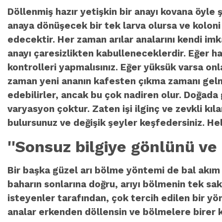
Döllenmiş hazır yetişkin bir anayı kovana öyle 
anaya dönüşecek bir tek larva olursa ve koloni
edecektir. Her zaman arılar analarını kendi imka
anayı çaresizlikten kabulleneceklerdir. Eğer h
kontrolleri yapmalısınız. Eğer yüksük varsa on
zaman yeni ananın kafesten çıkma zamanı gelmiş
edebilirler, ancak bu çok nadiren olur. Doğada 
varyasyon çoktur. Zaten işi ilginç ve zevkli kıl
bulursunuz ve değişik şeyler keşfedersiniz. Hel
''Sonsuz bilgiye gönlünü ve z
Bir başka güzel arı bölme yöntemi de bal akım z
baharın sonlarına doğru, arıyı bölmenin tek sak
isteyenler tarafından, çok tercih edilen bir yö
analar erkenden döllensin ve bölmelere birer ka