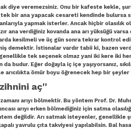
şak diye veremezsiniz. Onu bir kafeste kekle, şu
 tek bir ana yapacak cesareti kendinde bulursa s
nlarıyla yapmak isterler. Ancak hiçbir olasılık ol
azır ana verdiğiniz kovanda ana arı yüksüğü varsa
larda kesilmeli ve üç gün sonra tekrar kontrol e
 demektir. İstisnalar vardır tabii ki, bazen ver
genellikle tek seçenek olmaz yani iki kere iki he
an da budur. Eğer doğayla iç içe yaşıyorsanız, sık
e arıcılıkta ömür boyu öğrenecek hep bir şeyler v
ihnini aç''
amanı arıyı bölmektir. Bu yöntem Prof. Dr. Muhsi
ıncası arıyı erken bölmediğiniz için satma olasılı
ntem değildir. Arı satmak isteyenler, genellikle ş
palı yavrulu çıta takviyesi yapılabilsin. Bal ha