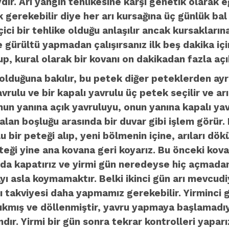
dir. Arı yangın tehlikesine karşı genetik olarak
ek gerekebilir diye her arı kursağına üç günlük ba
ci bir tehlike olduğu anlaşılır ancak kursakların
 gürültü yapmadan çalışırsanız ilk beş dakika içi
p, kural olarak bir kovanı on dakikadan fazla aç
olduğuna bakılır, bu petek diğer peteklerden ayr
yavrulu ve bir kapalı yavrulu üç petek seçilir ve a
onun yanına açık yavruluyu, onun yanına kapalı y
 kalan boşluğu arasında bir duvar gibi işlem görü
 bir peteği alıp, yeni bölmenin içine, arıları dök
peteği yine ana kovana geri koyarız. Bu önceki kov
ı da kapatırız ve yirmi gün neredeyse hiç açmada
ı asla koymamaktır. Belki ikinci gün arı mevcudiy
rı takviyesi daha yapmamız gerekebilir. Yirminci
kmış ve döllenmiştir, yavru yapmaya başlamadıys
ır. Yirmi bir gün sonra tekrar kontrolleri yaparı