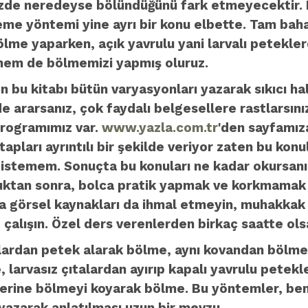
nüzde neredeyse bölündüğünü fark etmeyecektir. 
me yöntemi yine ayrı bir konu elbette. Tam baha
, bölme yaparken, açık yavrulu yani larvalı petek
z, hem de bölmemizi yapmış oluruz.
 bu kitabı bütün varyasyonları yazarak sıkıcı ha
 ararsanız, çok faydalı belgesellere rastlarsınız.
 programımız var.
www.yazla.com.tr
'den sayfamıza
pları ayrıntılı bir şekilde veriyor zaten bu konul
ak istemem. Sonuçta bu konuları ne kadar okursa
ttuktan sonra, bolca pratik yapmak ve korkmamak 
da görsel kaynakları da ihmal etmeyin, muhakkak t
 çalışın. Özel ders verenlerden birkaç saatte olsa
anlardan petek alarak bölme, aynı kovandan bölme,
arvasız çıtalardan ayırıp kapalı yavrulu petekle
yerine bölmeyi koyarak bölme. Bu yöntemler, be