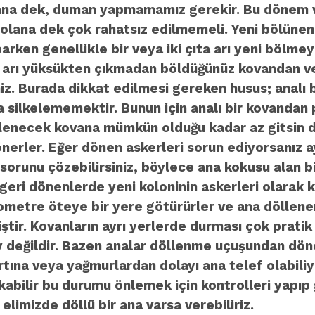
kana dek, duman yapmamamız gerekir. Bu dönem var
olana dek çok rahatsız edilmemeli. Yeni bölünen 
ken genellikle bir veya iki çıta arı yeni bölmeye
na arı yüksükten çıkmadan böldüğünüz kovandan v
iniz. Burada dikkat edilmesi gereken husus; analı 
afa silkelememektir. Bunun için analı bir kovanda
kelenecek kovana mümkün olduğu kadar az gitsin di
nerler. Eğer dönen askerleri sorun ediyorsanız ay
orunu çözebilirsiniz, böylece ana kokusu alan b
 geri dönenlerde yeni koloninin askerleri olarak k
ometre öteye bir yere götürürler ve ana döllenen
iştir. Kovanların ayrı yerlerde durması çok prati
 değildir. Bazen analar döllenme uçuşundan döner
fırtına veya yağmurlardan dolayı ana telef olabil
abilir bu durumu önlemek için kontrolleri yapıp 
limizde döllü bir ana varsa verebiliriz.