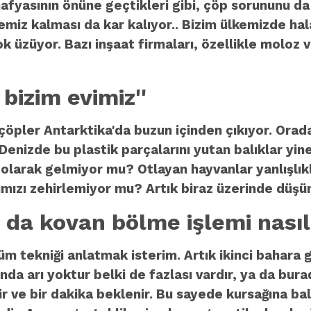
 mafyasının önüne geçtikleri gibi, çöp sorununu d
 temiz kalması da kar kalıyor.. Bizim ülkemizde 
ok üzüyor. Bazı inşaat firmaları, özellikle moloz
 bizim evimiz''
n çöpler Antarktika'da buzun içinden çıkıyor. Ora
. Denizde bu plastik parçalarını yutan balıklar y
u olarak gelmiyor mu? Otlayan hayvanlar yanlışlık
larımızı zehirlemiyor mu? Artık biraz üzerinde d
 da kovan bölme işlemi nasıl
 tekniği anlatmak isterim. Artık ikinci bahara ge
tında arı yoktur belki de fazlası vardır, ya da bur
r ve bir dakika beklenir. Bu sayede kursağına bal