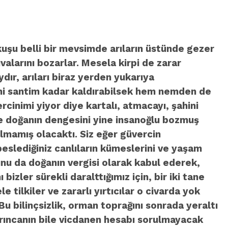
kuşu belli bir mevsimde arıların üstünde gezer
valarını bozarlar. Mesela kirpi de zarar
dır, arıları biraz yerden yukarıya
irmi santim kadar kaldırabilsek hem nemden de
cinimi yiyor diye kartalı, atmacayı, şahini
şte doğanın dengesini yine insanoğlu bozmuş
almamış olacaktı. Siz eğer güvercin
eslediğiniz canlıların kümeslerini ve yaşam
bunu da doğanın vergisi olarak kabul ederek,
bizler sürekli daralttığımız için, bir iki tane
tilkiler ve zararlı yırtıcılar o civarda yok
u bilinçsizlik, orman toprağını sonrada yeraltı
rıncanın bile vicdanen hesabı sorulmayacak