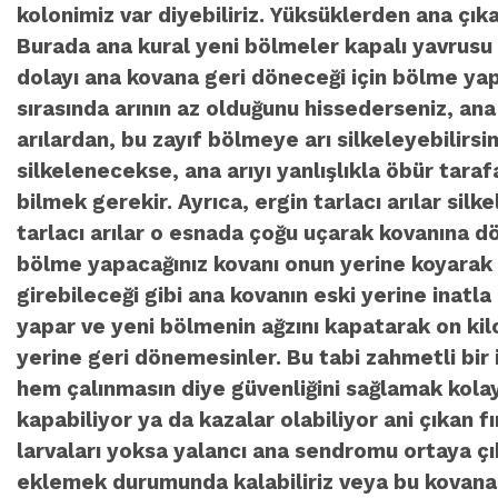
kolonimiz var diyebiliriz. Yüksüklerden ana çı
Burada ana kural yeni bölmeler kapalı yavrusu 
dolayı ana kovana geri döneceği için bölme yapar
sırasında arının az olduğunu hissederseniz, a
arılardan, bu zayıf bölmeye arı silkeleyebilirs
silkelenecekse, ana arıyı yanlışlıkla öbür tar
bilmek gerekir. Ayrıca, ergin tarlacı arılar sil
tarlacı arılar o esnada çoğu uçarak kovanına dö
bölme yapacağınız kovanı onun yerine koyarak s
girebileceği gibi ana kovanın eski yerine inatla
yapar ve yeni bölmenin ağzını kapatarak on kil
yerine geri dönemesinler. Bu tabi zahmetli bir 
hem çalınmasın diye güvenliğini sağlamak kolay
kapabiliyor ya da kazalar olabiliyor ani çıkan 
larvaları yoksa yalancı ana sendromu ortaya çık
eklemek durumunda kalabiliriz veya bu kovana e