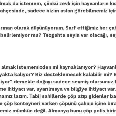
mak da istemem, çünkü zevk için hayvanların kıs
ahçesinde, sadece bizim aslan görebilmemiz için,
 orman olarak düşünüyorum. Sarf ettiğimiz her ça
 belirlemiyor mu? Tezgahta neyin var olacağı, ney
nu almak istememizden mi kaynaklanıyor? Hayvanl
akta kalıyor? Biz desteklemesek kalabilir mi? B
eliyor'' demekle doğayı sadece sevmiş olursunuz 
time ihtiyacı var, uyarılmaya ve bilgiye ihtiyacı 
amız lazım. Tabii sahillerde çöp atıp gidenler baş
 çöp konteyneri varken çöpünü çalının içine bır
iz mümkün değil. Almanya bunu çöp polis birim