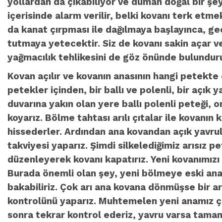
yollardan da çıkabiliyor ve duman doğal bir şey
içerisinde alarm verilir, belki kovanı terk etm
da kanat çırpması ile dağılmaya başlayınca, geçi
tutmaya yetecektir. Siz de kovanı sakin açar ve
yağmacılık tehlikesini de göz önünde bulunduru
Kovan açılır ve kovanın anasının hangi petekte 
petekler içinden, bir ballı ve polenli, bir açık 
duvarına yakın olan yere ballı polenli peteği, 
koyarız. Bölme tahtası arılı çıtalar ile kovanın
hissederler. Ardından ana kovandan açık yavrulu
takviyesi yaparız. Şimdi silkelediğimiz arısız 
düzenleyerek kovanı kapatırız. Yeni kovanımız
Burada önemli olan şey, yeni bölmeye eski anay
bakabiliriz. Çok arı ana kovana dönmüşse bir a
kontrolünü yaparız. Muhtemelen yeni anamız çı
sonra tekrar kontrol ederiz, yavru varsa tamamd