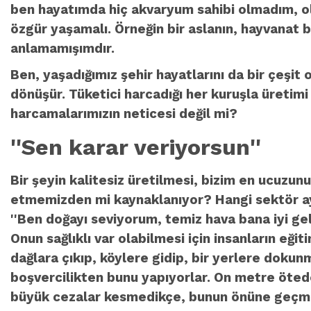
ben hayatımda hiç akvaryum sahibi olmadım, ol
özgür yaşamalı. Örneğin bir aslanın, hayvanat b
anlamamışımdır.
Ben, yaşadığımız şehir hayatlarını da bir çeşit
dönüşür. Tüketici harcadığı her kuruşla üretimi
harcamalarımızın neticesi değil mi?
''Sen karar veriyorsun''
Bir şeyin kalitesiz üretilmesi, bizim en ucuzu
etmemizden mi kaynaklanıyor? Hangi sektör ay
''Ben doğayı seviyorum, temiz hava bana iyi g
Onun sağlıklı var olabilmesi için insanların eği
dağlara çıkıp, köylere gidip, bir yerlere dokunm
boşvercilikten bunu yapıyorlar. On metre ötede
büyük cezalar kesmedikçe, bunun önüne geçmem