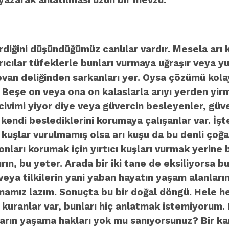
yazarak anlatılması uzun bir mevzu.
diğini düşündüğümüz canlılar vardır. Mesela arı 
rıcılar tüfeklerle bunları vurmaya uğraşır veya yu
ovan deliğinden sarkanları yer. Oysa çözümü kolay
ır. Beşe on veya ona on kalaslarla arıyı yerden y
ivimi yiyor diye veya güvercin besleyenler, güver
 kendi beslediklerini korumaya çalışanlar var. İ
cı kuşlar vurulmamış olsa arı kuşu da bu denli çoğ
arı korumak için yırtıcı kuşları vurmak yerine b
ırın, bu yeter. Arada bir iki tane de eksiliyorsa 
veya tilkilerin yani yaban hayatın yaşam alanlarını 
amız lazım. Sonuçta bu bir doğal döngü. Hele hele 
kuranlar var, bunları hiç anlatmak istemiyorum. B
arın yaşama hakları yok mu sanıyorsunuz? Bir ka