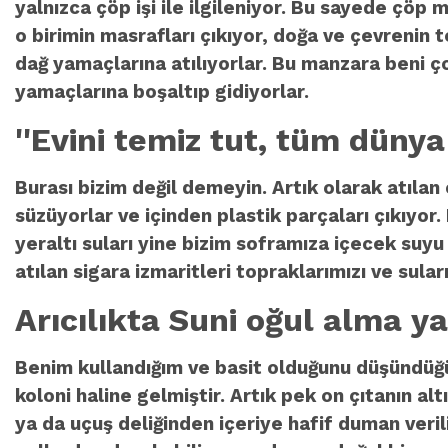
yalnızca çöp işi ile ilgileniyor. Bu sayede çöp
o birimin masrafları çıkıyor, doğa ve çevrenin
dağ yamaçlarına atılıyorlar. Bu manzara beni ç
yamaçlarına boşaltıp gidiyorlar.
''Evini temiz tut, tüm dünya
Burası bizim değil demeyin. Artık olarak atıla
süzüyorlar ve içinden plastik parçaları çıkıyor
yeraltı suları yine bizim soframıza içecek suy
atılan sigara izmaritleri topraklarımızı ve su
Arıcılıkta Suni oğul alma
ya
Benim kullandığım ve basit olduğunu düşündüğüm
koloni haline gelmiştir. Artık pek on çıtanın al
ya da uçuş deliğinden içeriye hafif duman verili